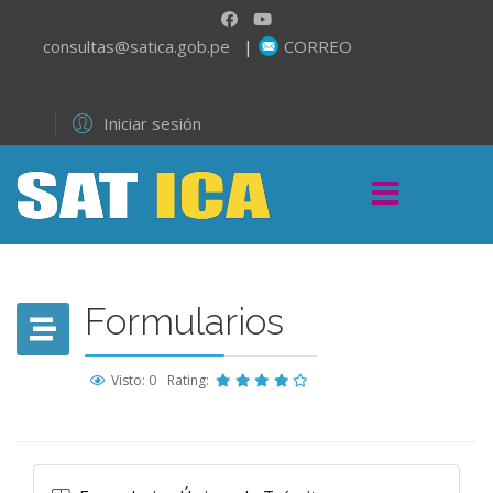
consultas@satica.gob.pe
|
CORREO
Iniciar sesión
Formularios
Visto: 0
Rating: