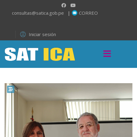
consultas@satica.gob.pe
|
CORREO
Iniciar sesión