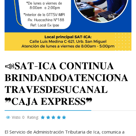
📣𝐒𝐀𝐓-𝐈𝐂𝐀 𝐂𝐎𝐍𝐓𝐈𝐍𝐔𝐀
𝐁𝐑𝐈𝐍𝐃𝐀𝐍𝐃𝐎𝐀𝐓𝐄𝐍𝐂𝐈𝐎́𝐍𝐀
𝐓𝐑𝐀𝐕𝐄𝐒𝐃𝐄𝐒𝐔𝐂𝐀𝐍𝐀𝐋
❞𝐂𝐀𝐉𝐀 𝐄𝐗𝐏𝐑𝐄𝐒𝐒❞
Visto: 0
Rating:
El Servicio de Administración Tributaria de Ica, comunica a