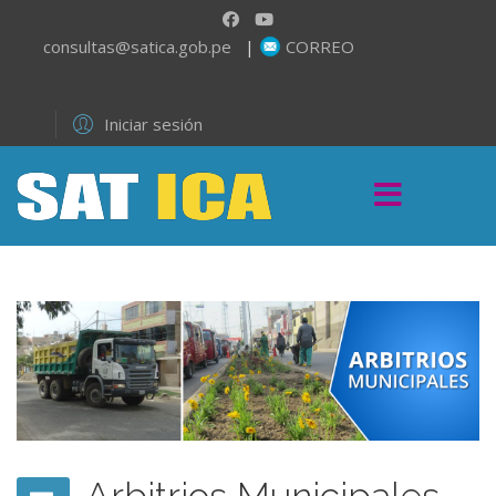
consultas@satica.gob.pe
|
CORREO
Iniciar sesión