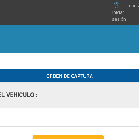
cons
Iniciar
sesión