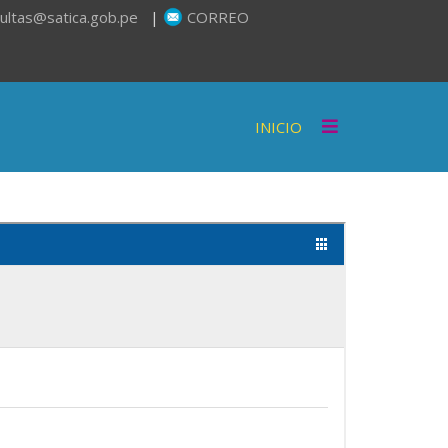
ultas@satica.gob.pe
|
CORREO
INICIO