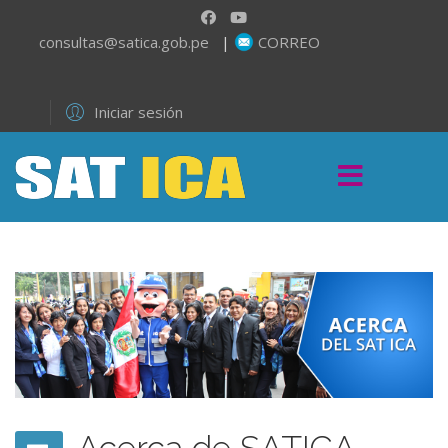
consultas@satica.gob.pe
|
CORREO
Iniciar sesión