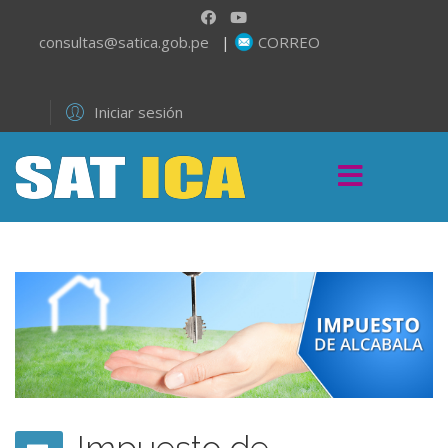
consultas@satica.gob.pe
|
CORREO
Iniciar sesión