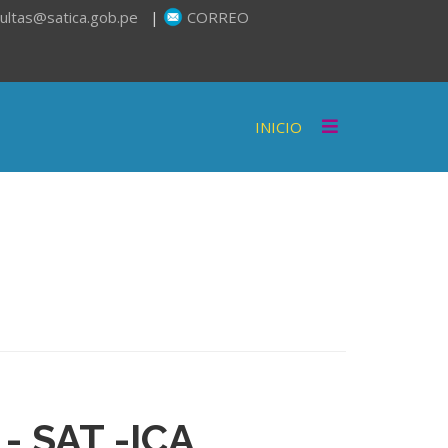
ultas@satica.gob.pe
|
CORREO
INICIO
 SAT -ICA