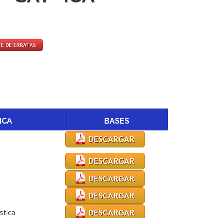
ICA
BASES
stica